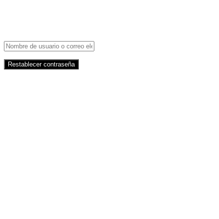
Contraseña perdida
¿Perdiste tu contraseña? Por favor, introduce tu nombre de
correo electrónico.
Restablecer contraseña