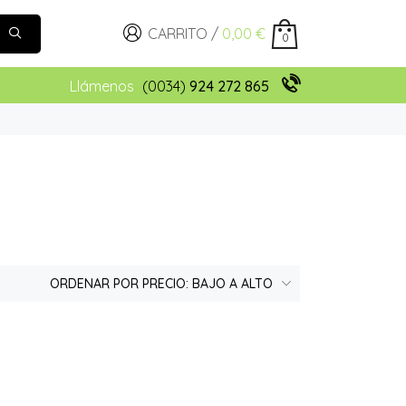
CARRITO /
0,00
€
0
Llámenos
(0034)
924 272 865